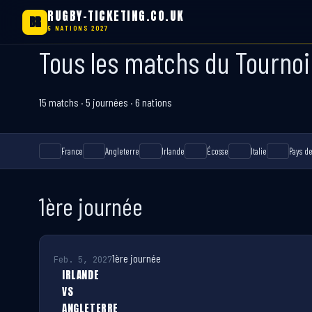
RUGBY-TICKETING.CO.UK
BR
6 NATIONS 2027
Tous les matchs du Tournoi
Skip
to
content
15 matchs · 5 journées · 6 nations
France
Angleterre
Irlande
Écosse
Italie
Pays de
1ère journée
1ère journée
Feb. 5, 2027
IRLANDE
VS
ANGLETERRE