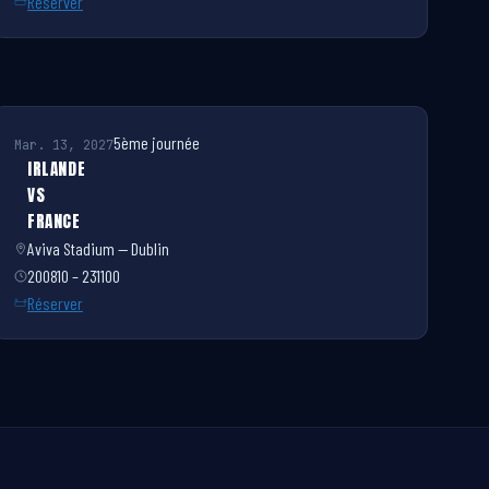
Réserver
5ème journée
Mar. 13, 2027
IRLANDE
VS
FRANCE
Aviva Stadium — Dublin
200810 – 231100
Réserver