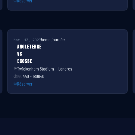
Réserver
5ème journée
Mar. 13, 2027
ANGLETERRE
VS
ECOSSE
Twickenham Stadium — Londres
160440 – 180640
Réserver