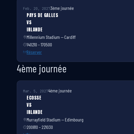
3ème journée
Feb. 20, 2027
PAYS DE GALLES
VS
IRLANDE
Millennium Stadium — Cardiff
140210 – 170500
Réserver
4ème journée
4ème journée
Mar. 5, 2027
ECOSSE
VS
IRLANDE
Murrayfield Stadium — Edimbourg
200810 – 221030