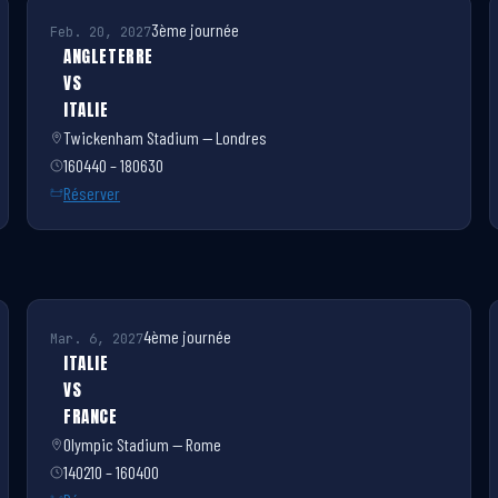
3ème journée
Feb. 20, 2027
ANGLETERRE
VS
ITALIE
Twickenham Stadium — Londres
160440 – 180630
Réserver
4ème journée
Mar. 6, 2027
ITALIE
VS
FRANCE
Olympic Stadium — Rome
140210 – 160400