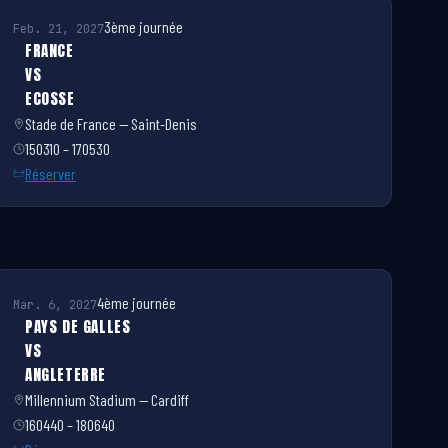
3ème journée
Feb. 21, 2027
FRANCE
VS
ECOSSE
Stade de France — Saint-Denis
150310 – 170530
Réserver
4ème journée
Mar. 6, 2027
PAYS DE GALLES
VS
ANGLETERRE
Millennium Stadium — Cardiff
160440 – 180640